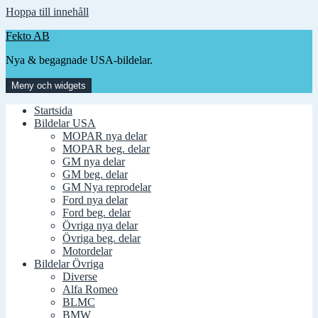
Hoppa till innehåll
Fekto AB
Nya & begagnade USA-bildelar.
Meny och widgets
Startsida
Bildelar USA
MOPAR nya delar
MOPAR beg. delar
GM nya delar
GM beg. delar
GM Nya reprodelar
Ford nya delar
Ford beg. delar
Övriga nya delar
Övriga beg. delar
Motordelar
Bildelar Övriga
Diverse
Alfa Romeo
BLMC
BMW