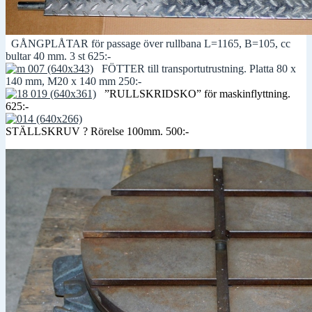
GÅNGPLÅTAR för passage över rullbana L=1165, B=105, cc
bultar 40 mm. 3 st 625:-
FÖTTER till transportutrustning. Platta 80 x
140 mm, M20 x 140 mm 250:-
”RULLSKRIDSKO” för maskinflyttning.
625:-
STÄLLSKRUV ? Rörelse 100mm. 500:-