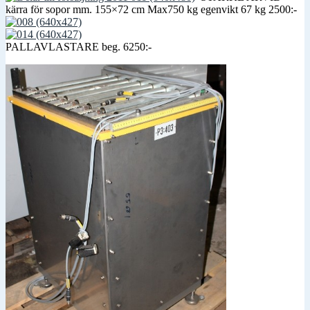
kärra för sopor mm. 155×72 cm Max750 kg egenvikt 67 kg 2500:-
PALLAVLASTARE beg. 6250:-