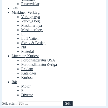
Reservdelar
Gas
Maskiner, Verktyg
Verktyg nya
Verktyg beg.
Maskiner nya
Maskiner beg.
El
Luft-Vatten
Skruv & Beslag
Nit
Material
Litteratur, Kuriosa
Fordonslitteratur USA
Fordonslitteratur övriga
Reklam
Kataloger
Kuriosa
Båt
Motor
El
Diverse
Sök efter: