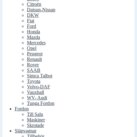
Citroën
Datsun-Nissan
DKW
Fiat
Ford
Honda
Mazda
Mercedes
Opel
Peugeot
Renault
Rover
SAAB
Simca Talbot
Toyota
Volvo-DAF
Vauxhall
WV- Audi
Tunga Fordon
Fordon
Till Salu
Maskiner
Skrotade
Släpvagnar
Tillbehör