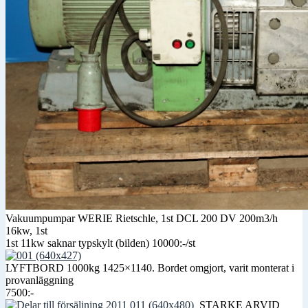
Vakuumpumpar WERIE Rietschle, 1st DCL 200 DV 200m3/h
16kw, 1st
1st 11kw saknar typskylt (bilden) 10000:-/st
LYFTBORD 1000kg 1425×1140. Bordet omgjort, varit monterat i
provanläggning
7500:-
STARKE ARVID