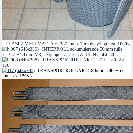
PLASLAMELLMATTA ca 380 mm x 7 m obetydligt beg. 1000:-
INTERROLL ackumulerande 50 mm rulle,
L=350 + 50 mm M8, kedjehjul 1/2×5/16 Z=19. Nya 4st 500:-
TRANSPORTRULLAR D=30 L=140, 2st
100:-
TRANSPORTRULLAR D-89mm L-900+65
mm 14st 150:-/st